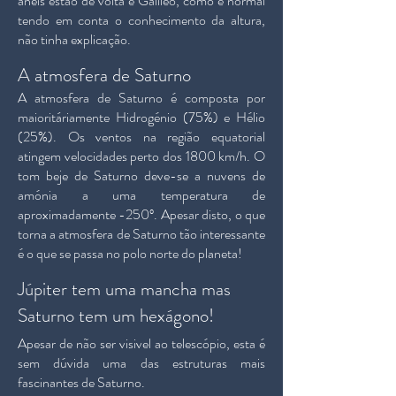
anéis estão de volta e Galileo, como é normal
tendo em conta o conhecimento da altura,
não tinha explicação.
A atmosfera de Saturno
A atmosfera de Saturno é composta por
maioritáriamente Hidrogénio (75%) e Hélio
(25%). Os ventos na região equatorial
atingem velocidades perto dos 1800 km/h. O
tom beje de Saturno deve-se a nuvens de
amónia a uma temperatura de
aproximadamente -250º. Apesar disto, o que
torna a atmosfera de Saturno tão interessante
é o que se passa no polo norte do planeta!
Júpiter tem uma mancha mas
Saturno tem um hexágono!
Apesar de não ser visivel ao telescópio, esta é
sem dúvida uma das estruturas mais
fascinantes de Saturno.