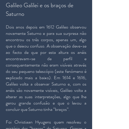
Galileo Galilei e os braços de
Saturno
Dois anos depois em 1612 Galileo observou
novamente Saturno e para sua surpresa não
encontrou os três corpos, apenas um, algo
que o deixou confuso. A observação deve-se
ao facto de que por esta altura os anéis
encontravam-se de perfil e
consequentemente não eram visíveis através
do seu pequeno telescópio (este fenómeno é
explicado mais a baixo). Em 1614 e 1616,
Galileo volta a observar Saturno e, com os
anéis são novamente visíveis, Galileo volta a
alterar as suas interpretações, algo que lhe
gerou grande confusão e que o levou a
concluir que Saturno tinha “braços”.
Foi Christiaan Hyugens quem resolveu o
mistério dos “braços” de Saturno. Graças a