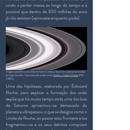
vindo a perder massa ao longo do tempo e é
possível que dentro de 300 milhões do anos
já não existam (aproveite enquanto pode).
Imagem panorâmica dos aneis de Saturno onde se observam centenas de divisões
ao longo dos anéis. Capturada pela sonda orbital
NASA – Cassini Orbiter
(PIA
07872).
Uma das hipóteses, elaborada por Édouard
Roche, para explicar a formação dos anéis
expõe que há muito tempo atrás uma das luas
de Saturno aproximou-se demasiado do
planeta e ultrapassou o que se designa como o
Limite de Roche, ao passar esta fronteira a lua
fragmentou-se e os seus detritos compoem