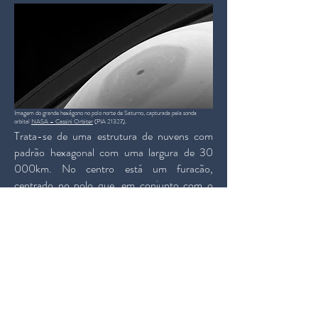
Imagem do grande hexágono no polo norte de Saturno, capturada pela sonda
orbital
NASA – Cassini Orbiter
(PIA 21327).
Trata-se de uma estrutura de nuvens com
padrão hexagonal com uma largura de 30
000km. No centro está um furacão,
centrado no polo que, em conjunto com o
hexagono roda no sentido anti-horário. A
estrutura hexagonal forma-se devido ás
propriedades do gás e ás velocidades das
correntes de jato na região do polo norte do
planeta. Apesar de conseguirmos replicar
estruturas semelhantes em laboratório, um
dos principais mistérios é o mecanismo que
sustenta esta formação de nuvens ao longo de