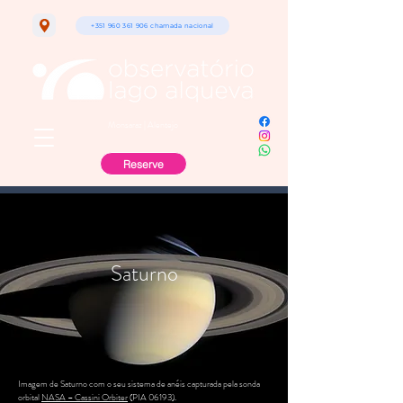
+351 960 361 906 chamada nacional
Monsaraz | Alentejo
Reserve
Saturno
Imagem de Saturno com o seu sistema de anéis capturada pela sonda
orbital
NASA – Cassini Orbiter
(PIA 06193).