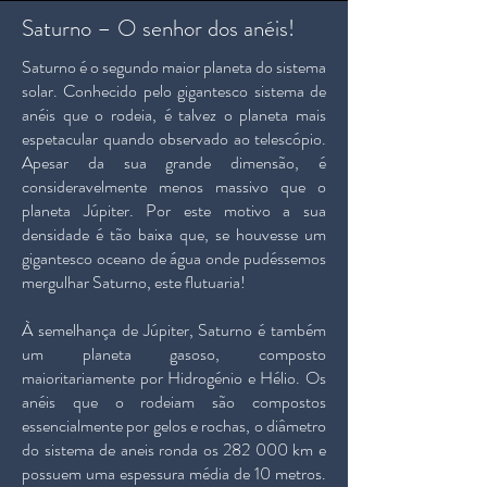
Saturno – O senhor dos anéis!
Saturno é o segundo maior planeta do sistema
solar. Conhecido pelo gigantesco sistema de
anéis que o rodeia, é talvez o planeta mais
espetacular quando observado ao telescópio.
Apesar da sua grande dimensão, é
consideravelmente menos massivo que o
planeta Júpiter. Por este motivo a sua
densidade é tão baixa que, se houvesse um
gigantesco oceano de água onde pudéssemos
mergulhar Saturno, este flutuaria!
À semelhança de Júpiter, Saturno é também
um planeta gasoso, composto
maioritariamente por Hidrogénio e Hélio. Os
anéis que o rodeiam são compostos
essencialmente por gelos e rochas, o diâmetro
do sistema de aneis ronda os 282 000 km e
possuem uma espessura média de 10 metros.