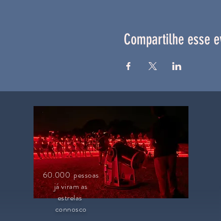
Compartilhe esse e
60.000 pessoas
já viram as
estrelas
connosco