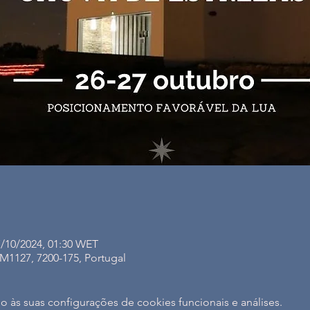
7/10/2024, 01:30 WET
1127, 7200-175, Portugal
às suas configurações de cookies funcionais e análises.