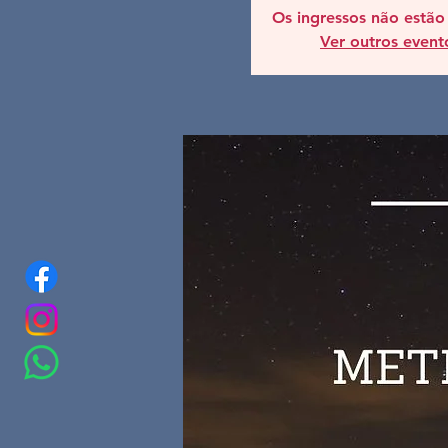
Os ingressos não estão
Ver outros event