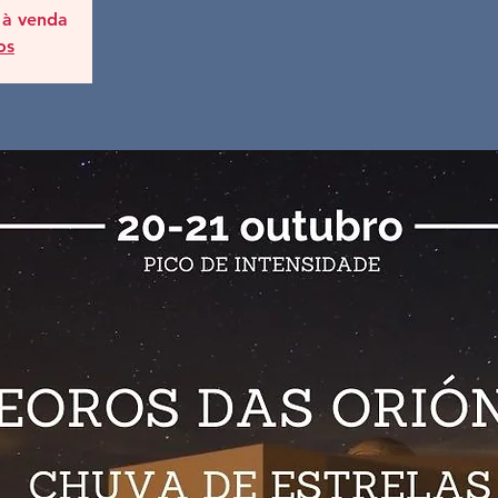
 à venda
os