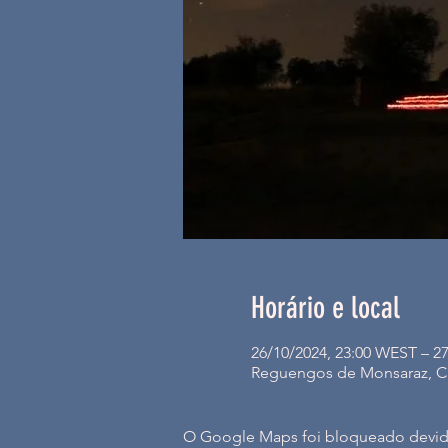
Horário e local
26/10/2024, 23:00 WEST – 2
Reguengos de Monsaraz, CM
O Google Maps foi bloqueado devido 